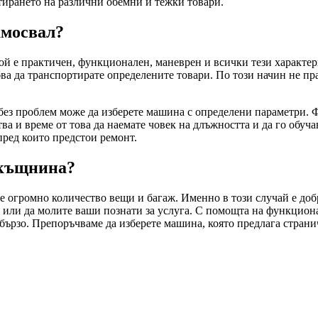
тирането на различни обемни и тежки товари.
амосвал?
Той е практичен, функционален, маневрен и всички тези характер
ябва да транспортирате определените товари. По този начин не пр
 без проблем може да изберете машина с определени параметри. 
ва и време от това да наемате човек на длъжността и да го обуч
пред които предстои ремонт.
окъщнина?
е огромно количество вещи и багаж. Именно в този случай е добр
л или да молите ваши познати за услуга. С помощта на функцио
бързо. Препоръчваме да изберете машина, която предлага страни