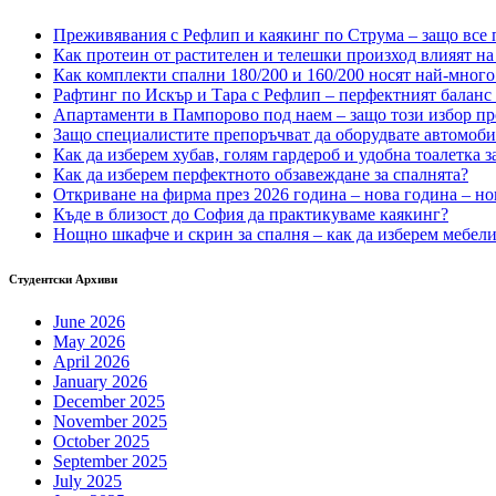
Преживявания с Рефлип и каякинг по Струма – защо все п
Как протеин от растителен и телешки произход влияят на 
Как комплекти спални 180/200 и 160/200 носят най-много
Рафтинг по Искър и Тара с Рефлип – перфектният баланс
Апартаменти в Пампорово под наем – защо този избор пр
Защо специалистите препоръчват да оборудвате автомоб
Как да изберем хубав, голям гардероб и удобна тоалетка з
Как да изберем перфектното обзавеждане за спалнята?
Откриване на фирма през 2026 година – нова година – но
Къде в близост до София да практикуваме каякинг?
Нощно шкафче и скрин за спалня – как да изберем мебели,
Студентски Архиви
June 2026
May 2026
April 2026
January 2026
December 2025
November 2025
October 2025
September 2025
July 2025