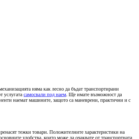
 механизацията няма как лесно да бъдат транспортирани
от услугата
самосвали под наем
. Ще имате възможност да
енти наемат машините, защото са маневрени, практични и с
 пренасят тежки товари. Положителните характеристики на
основните удобства, които може да очаквате от транспортната