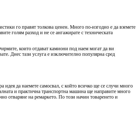
истики го правят толкова ценен. Много по-изгодно е да вземете
авите голям разход и не се ангажирате с техническата
Фирмите, които отдават камиони под наем могат да ви
авате. Днес тази услуга е изключително популярна сред
а идея да наемете самосвал, с който всичко ще се случи много
налната и практична транспортна машина ще направите много
чно отваряне на ремаркето. По този начин товаренето и