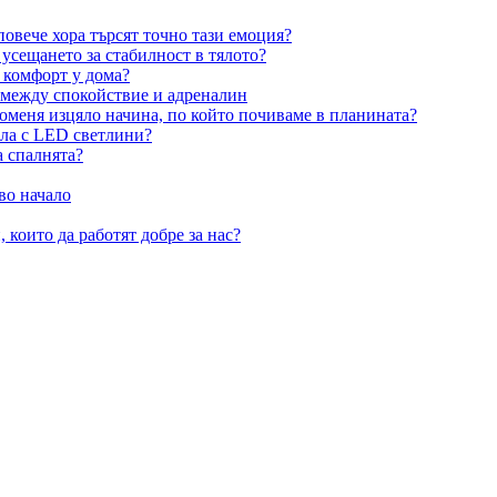
овече хора търсят точно тази емоция?
усещането за стабилност в тялото?
 комфорт у дома?
 между спокойствие и адреналин
оменя изцяло начина, по който почиваме в планината?
ила с LED светлини?
а спалнята?
во начало
 които да работят добре за нас?