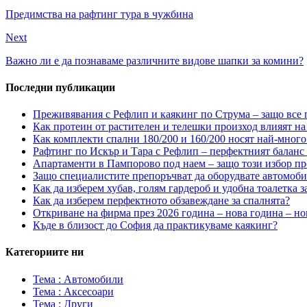
Предимства на рафтинг тура в чужбина
Next
Важно ли е да познаваме различните видове шапки за комини?
Последни публикации
Преживявания с Рефлип и каякинг по Струма – защо все п
Как протеин от растителен и телешки произход влияят на 
Как комплекти спални 180/200 и 160/200 носят най-много
Рафтинг по Искър и Тара с Рефлип – перфектният баланс
Апартаменти в Пампорово под наем – защо този избор пр
Защо специалистите препоръчват да оборудвате автомоб
Как да изберем хубав, голям гардероб и удобна тоалетка з
Как да изберем перфектното обзавеждане за спалнята?
Откриване на фирма през 2026 година – нова година – но
Къде в близост до София да практикуваме каякинг?
Категориите ни
Тема : Автомобили
Тема : Аксесоари
Тема : Други