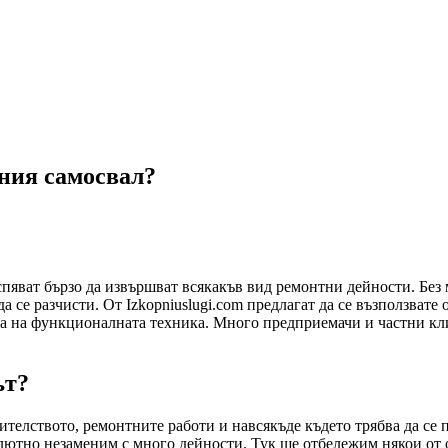
ния самосвал?
спяват бързо да извършват всякакъв вид ремонтни дейности. Без
да се разчисти. От Izkopniuslugi.com предлагат да се възползвате 
а на функционалната техника. Много предприемачи и частни кли
ът?
ителството, ремонтните работи и навсякъде където трябва да се
олютно незаменим с много дейности. Тук ще отбележим някои от 