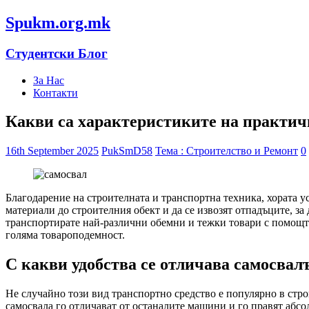
Spukm.org.mk
Студентски Блог
За Нас
Контакти
Какви са характеристиките на практич
16th September 2025
PukSmD58
Тема : Строителство и Ремонт
0
Благодарение на строителната и транспортна техника, хората у
материали до строителния обект и да се извозят отпадъците, за 
транспортирате най-различни обемни и тежки товари с помощт
голяма товароподемност.
С какви удобства се отличава самосвал
Не случайно този вид транспортно средство е популярно в стро
самосвала го отличават от останалите машини и го правят абс