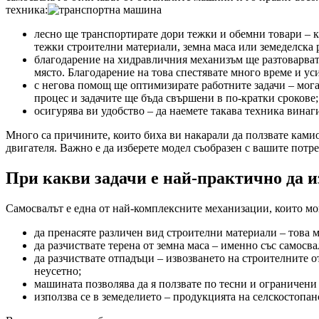
техника:
лесно ще транспортирате дори тежки и обемни товари – к
тежки строителни материали, земна маса или земеделска 
благодарение на хидравличния механизъм ще разтоварвате 
място. Благодарение на това спестявате много време и ус
с негова помощ ще оптимизирате работните задачи – мога
процес и задачите ще бъда свършени в по-кратки срокове;
осигурява ви удобство – да наемете такава техника винаги
Много са причините, които биха ви накарали да ползвате камио
двигателя. Важно е да изберете модел съобразен с вашите потреб
При какви задачи е най-практично да 
Самосвалът е една от най-комплексните механизации, които мог
да пренасяте различен вид строителни материали – това м
да разчиствате терена от земна маса – именно със самосва
да разчиствате отпадъци – извозването на строителните о
неусетно;
машината позволява да я ползвате по тесни и ограничени 
използва се в земеделието – продукцията на селскостопа