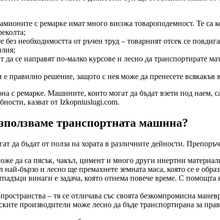
амионите с ремарке имат много висока товароподемност. Те са к
реколта;
без необходимостта от ръчен труд – товарният отсек се повдига
илия;
т да се направят по-малко курсове и лесно да транспортирате ма
 е правилно решение, защото с нея може да пренесете всякакъв в
на с ремарке. Машините, които могат да бъдат взети под наем, 
ности, казват от Izkopniuslugi.com.
използваме транспортната машина?
ат да бъдат от полза на хората в различните дейности. Препоръч
оже да са пясък, чакъл, цимент и много други инертни материал
л най-бързо и лесно ще премахнете земната маса, която се е обра
тпадъци винаги е задача, която отнема повече време. С помощта 
пространства – тя се отличава със своята безкомпромисна манев
нските производители може лесно да бъде транспортирана за пра