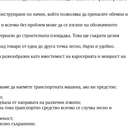
онструирани по начин, който позволява да пренасяте обемни и
 и всичко без проблем може да се изсипе на обозначеното
териали до строителната площадка. Това ще съкрати целия
ид товари от една до друга точка лесно, бързо и удобно.
са разнообразни като вместимост на каросерията и мощност на
ваме да наемете транспортната машина, ако ви предстои:
и;
зувала от направата на различни изкопи;
на това транспортно средство всичко се случва лесно и
реност;
вилно съхранение.