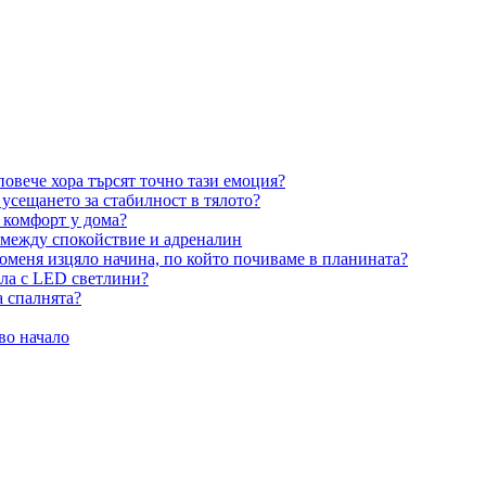
овече хора търсят точно тази емоция?
усещането за стабилност в тялото?
 комфорт у дома?
 между спокойствие и адреналин
оменя изцяло начина, по който почиваме в планината?
ила с LED светлини?
а спалнята?
во начало