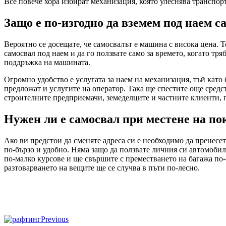
Все повече хора избират механизация, която улеснява транспор
Защо е по-изгодно да вземем под наем с
Вероятно се досещате, че самосвалът е машина с висока цена. 
самосвал под наем и да го ползвате само за времето, когато тр
поддръжка на машината.
Огромно удобство е услугата за наем на механизация, тъй като
предложат и услугите на оператор. Така ще спестите още средст
строителните предприемачи, земеделците и частните клиенти, 
Нужен ли е самосвал при местене на п
Ако ви предстои да сменяте адреса си е необходимо да пренесет
по-бързо и удобно. Няма защо да ползвате личния си автомоби
по-малко курсове и ще свършите с преместването на багажа по-
разтоварването на вещите ще се случва в пъти по-лесно.
Previous