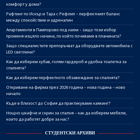
комфорт у дома?
Рафтинг по Искър и Тара с Рефлип – перфектният баланс
между спокойствие и адреналин
Апартаменти в Пампорово под наем – защо този избор
променя изцяло начина, по който почиваме в планината?
Защо специалистите препоръчват да оборудвате автомобила с
LED светлини?
Как да изберем хубав, голям гардероб и удобна тоалетка за
спалнята?
Как да изберем перфектното обзавеждане за спалнята?
Откриване на фирма през 2026 година – нова година – ново
начало
Къде в близост до София да практикуваме каякинг?
Нощно шкафче и скрин за спалня – как да изберем мебели,
които да работят добре за нас?
СТУДЕНТСКИ АРХИВИ