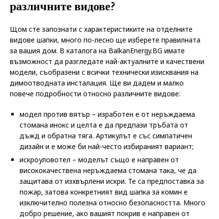
различните видове?
Щом сте запознати с характеристиките на отделните
видове шапки, много по-лесно ще изберете правилната
за вашия дом. В каталога на BalkanEnergy.BG имате
възможност да разгледате най-актуалните и качествени
модели, съобразени с всички технически изисквания на
димоотводната инсталация. Ще ви дадем и малко
повече подробности относно различните видове:
модел против вятър – изработен е от неръждаема
стомана инокс и целта е да предпази тръбата от
дъжд и обратна тяга. Артикулът е със симпатичен
дизайн и е може би най-често избираният вариант;
искроуловотел – моделът също е направен от
висококачествена неръждаема стомана така, че да
защитава от изхвърлени искри. Те са предпоставка за
пожар, затова конкретният вид шапка за комин е
изключително полезна относно безопасността. Много
добро решение, ако вашият покрив е направен от