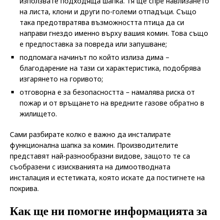
използвате подходяща шапка. Тя ще спре навлизането
на листа, клони и други по-големи отпадъци. Също
така предотвратява възможността птица да си
направи гнездо именно върху вашия комин. Това също
е предпоставка за повреда или запушване;
подпомага начинът по който излиза дима –
благодарение на тази си характеристика, подобрява
изгарянето на горивото;
отговорна е за безопасността – намалява риска от
пожар и от връщането на вредните газове обратно в
жилището.
Сами разбирате колко е важно да инсталирате
функционална шапка за комин. Производителите
представят най-разнообразни видове, защото те са
съобразени с изискванията на димоотводната
инсталация и естетиката, която искате да постигнете на
покрива.
Как ще ни помогне информацията за