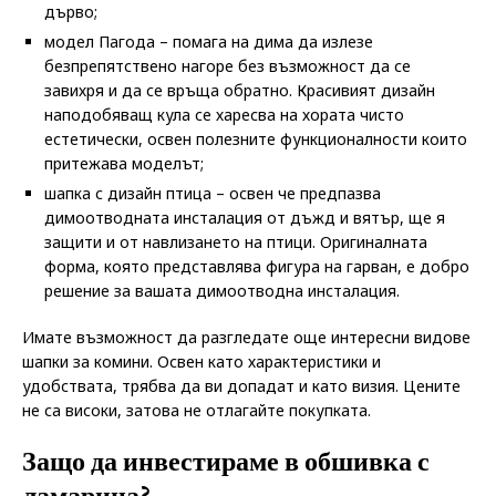
дърво;
модел Пагода – помага на дима да излезе
безпрепятствено нагоре без възможност да се
завихря и да се връща обратно. Красивият дизайн
наподобяващ кула се харесва на хората чисто
естетически, освен полезните функционалности които
притежава моделът;
шапка с дизайн птица – освен че предпазва
димоотводната инсталация от дъжд и вятър, ще я
защити и от навлизането на птици. Оригиналната
форма, която представлява фигура на гарван, е добро
решение за вашата димоотводна инсталация.
Имате възможност да разгледате още интересни видове
шапки за комини. Освен като характеристики и
удобствата, трябва да ви допадат и като визия. Цените
не са високи, затова не отлагайте покупката.
Защо да инвестираме в обшивка с