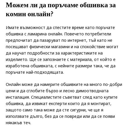
Можем ли да поръчаме обшивка за
комин онлайн?
Имате възможност да спестите време като поръчате
обшивка с ламарина онлайн. Повечето потребители
предпочитат да пазаруват по интернет, тъй като не
посещават физически магазини и на спокойствие могат
да научат подробности за характеристиките на
изделието. Ще се запознаете с материала, от който е
изработена обшивката, с нейните размери така, че да
поръчате най-подходящата.
Онлайн може да намерите обшивките на много по-добри
цени и да сглобите бързо и лесно димоотводната
инсталация. Специалистите съветват след като купите
обшивка, да извикат експерти които да я монтират,
защото само така може да сте сигурни, че ще я
използвате дълго, без да се повреди или да се появи
някакъв теч.