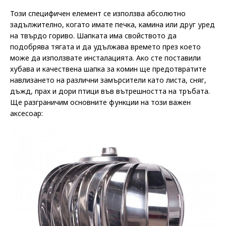
Този специфичен елемент се използва абсолютно
задължително, когато имате печка, камина или друг уред
на твърдо гориво. Шапката има свойството да
подобрява тягата и да удължава времето през което
може да използвате инсталацията. Ако сте поставили
хубава и качествена шапка за комин ще предотвратите
навлизането на различни замърсители като листа, сняг,
дъжд, прах и дори птици във вътрешността на тръбата.
Ще разграничим основните функции на този важен
аксесоар: