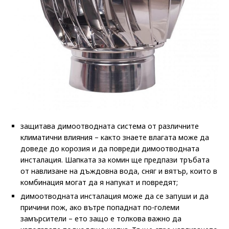
защитава димоотводната система от различните
климатични влияния – както знаете влагата може да
доведе до корозия и да повреди димоотводната
инсталация. Шапката за комин ще предпази тръбата
от навлизане на дъждовна вода, сняг и вятър, които в
комбинация могат да я напукат и повредят;
димоотводната инсталация може да се запуши и да
причини пож, ако вътре попаднат по-големи
замърсители – ето защо е толкова важно да