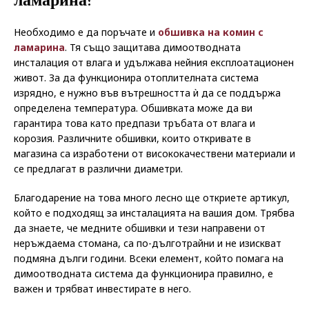
ламарина?
Необходимо е да поръчате и
обшивка на комин с
ламарина
. Тя също защитава димоотводната
инсталация от влага и удължава нейния експлоатационен
живот. За да функционира отоплителната система
изрядно, е нужно във вътрешността ѝ да се поддържа
определена температура. Обшивката може да ви
гарантира това като предпази тръбата от влага и
корозия. Различните обшивки, които откривате в
магазина са изработени от висококачествени материали и
се предлагат в различни диаметри.
Благодарение на това много лесно ще откриете артикул,
който е подходящ за инсталацията на вашия дом. Трябва
да знаете, че медните обшивки и тези направени от
неръждаема стомана, са по-дълготрайни и не изискват
подмяна дълги години. Всеки елемент, който помага на
димоотводната система да функционира правилно, е
важен и трябват инвестирате в него.