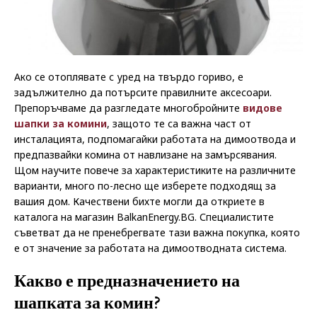
Ако се отоплявате с уред на твърдо гориво, е
задължително да потърсите правилните аксесоари.
Препоръчваме да разгледате многобройните
видове
шапки за комини
, защото те са важна част от
инсталацията, подпомагайки работата на димоотвода и
предпазвайки комина от навлизане на замърсявания.
Щом научите повече за характеристиките на различните
варианти, много по-лесно ще изберете подходящ за
вашия дом. Качествени бихте могли да откриете в
каталога на магазин BalkanEnergy.BG. Специалистите
съветват да не пренебрегвате тази важна покупка, която
е от значение за работата на димоотводната система.
Какво е предназначението на
шапката за комин?