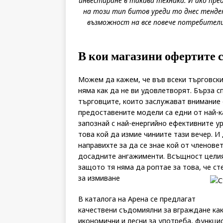
инвестиране в такава техника. И ако пр
на този тип битов уреди то днес тенде
възможност на все повече потребители
В кои магазини офертите 
Можем да кажем, че във всеки търговски
няма как да не ви удовлетворят. Бърза с
търговците, които заслужават внимание 
предоставените модели са едни от най-к
запознай с най-енергийно ефективните у
това кой да измие чиниите тази вечер. И
направихте за да се знае кой от членове
досадните ангажименти. Всъщност целия
защото тя няма да роптае за това, че ст
за измиване
В каталога на Арена се предлагат
качествени съдомиялни за вграждане ка
икономични и лесни за употреба, функцио