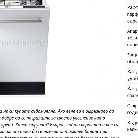
Рафт
перф
адре
Апар
този
почи
Защо
обор
Как 
удоб
Как 
спал
Откр
 не си купите съдомиялна. Ако вече ви е омръзнало да
годи
 добре да се погрижите за своето улеснение като
Къде
уреди. Колко струват? Въпрос, който вероятно и вие си
каяк
мисъл от това да се намери оптимален баланс при