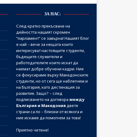
ЗА НАС:
След кратко прекъсване на
дейността нашият скромен
“парламент” се завърна! Нашият блог
е най – вече за нещата които
интересуват настоящите студенти,
бъдещите служители и
работодателите които искат да
наемат добре обучени кадри. Ние
се фокусираме върху Македонските
студенти, но от сега ще наблегнем и
на България, като дестинация за
развитие. Защо? – след
подписването на договора
между
България и Македония
двете
страни са по – близки от всякога и
ние искаме да помогнем за това!
Приятно четене!