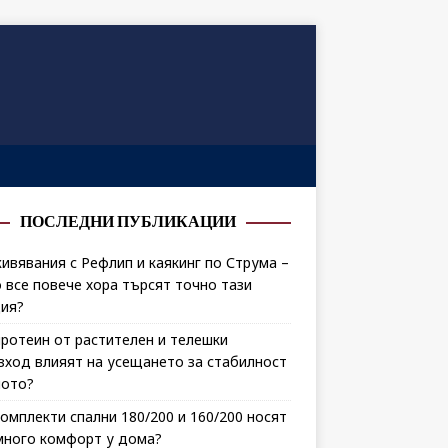
ПОСЛЕДНИ ПУБЛИКАЦИИ
ивявания с Рефлип и каякинг по Струма –
 все повече хора търсят точно тази
ия?
протеин от растителен и телешки
зход влияят на усещането за стабилност
лото?
комплекти спални 180/200 и 160/200 носят
много комфорт у дома?