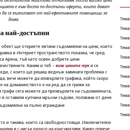
еди десетилетие наистина отчитахме доста високи цени
нцията е към доста по-достъпни оферти, които дават
 да се възползват от най-ефективните помощници за
Тема
дома.
Тема
са най-достъпни
Тема
 обект ще откриете евтини съдомиялни на цени, които
Тема
правка в Интернет пространството показва, че сред
Тема
са Арена, тъй като освен добрите цени
ачествените. Каним и теб –
виж цените тук
и се
Тема
реди, с които ще решиш веднъж завинаги проблема с
Тема
 да, вече можете да изхвърлите графика, който скоро
те на домакинството е на ред да се грижи за
Тема
 графи сега можете да прехвърлите на съдомиялната,
Тема
е ѝ оставили купчина мръсни съдове, ползвани от деня
Тема
Тема
кто и такива, които са свободностоящи. Изключително
нални и с нисък разход на консумативи. Какво повече