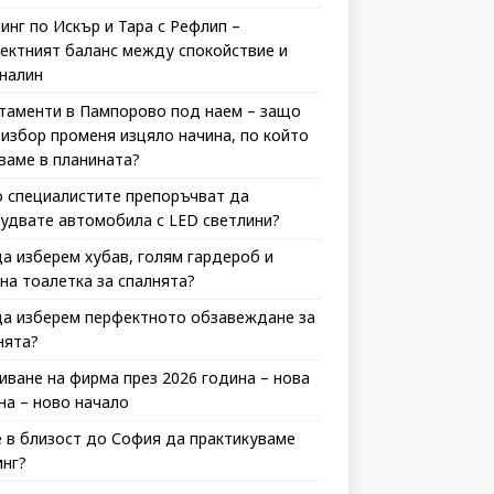
инг по Искър и Тара с Рефлип –
ектният баланс между спокойствие и
налин
таменти в Пампорово под наем – защо
 избор променя изцяло начина, по който
ваме в планината?
 специалистите препоръчват да
удвате автомобила с LED светлини?
да изберем хубав, голям гардероб и
на тоалетка за спалнята?
да изберем перфектното обзавеждане за
нята?
иване на фирма през 2026 година – нова
на – ново начало
 в близост до София да практикуваме
инг?