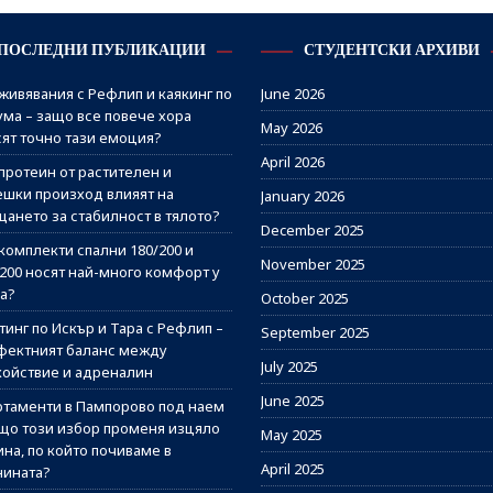
ПОСЛЕДНИ ПУБЛИКАЦИИ
СТУДЕНТСКИ АРХИВИ
живявания с Рефлип и каякинг по
June 2026
ума – защо все повече хора
May 2026
сят точно тази емоция?
April 2026
протеин от растителен и
ешки произход влияят на
January 2026
щането за стабилност в тялото?
December 2025
комплекти спални 180/200 и
November 2025
/200 носят най-много комфорт у
а?
October 2025
инг по Искър и Тара с Рефлип –
September 2025
фектният баланс между
July 2025
койствие и адреналин
June 2025
ртаменти в Пампорово под наем
ащо този избор променя изцяло
May 2025
на, по който почиваме в
April 2025
нината?