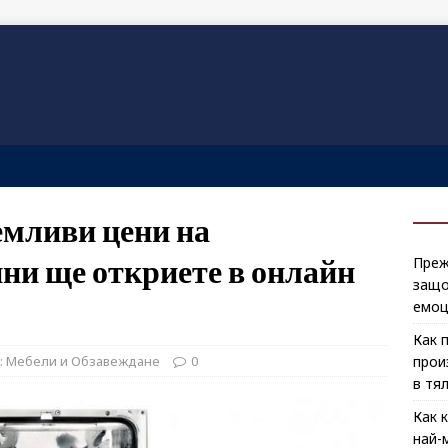
емливи цени на
и ще откриете в онлайн
Преж
защо
емоц
Как 
 : Мебели и Обзавеждане
0
прои
в тя
Как 
най-