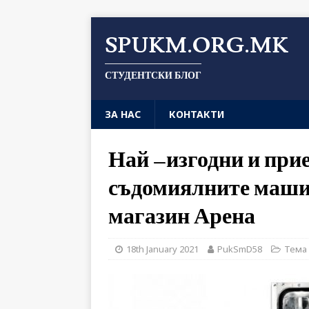
SPUKM.ORG.MK
СТУДЕНТСКИ БЛОГ
ЗА НАС
КОНТАКТИ
Най –изгодни и при
съдомиялните машин
магазин Арена
18th January 2021
PukSmD58
Тема