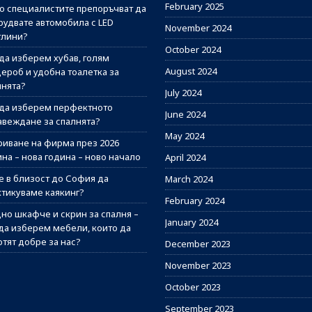
February 2025
о специалистите препоръчват да
рудвате автомобила с LED
November 2024
тлини?
October 2024
 да изберем хубав, голям
August 2024
дероб и удобна тоалетка за
лнята?
July 2024
 да изберем перфектното
June 2024
авеждане за спалнята?
May 2024
риване на фирма през 2026
на – нова година – ново начало
April 2024
е в близост до София да
March 2024
ктикуваме каякинг?
February 2024
но шкафче и скрин за спалня –
January 2024
 да изберем мебели, които да
отят добре за нас?
December 2023
November 2023
October 2023
September 2023