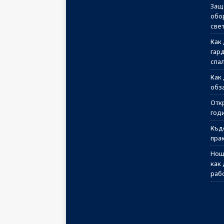
Защ
обо
све
Как
гар
спа
Как
обз
Отк
годи
Къд
пра
Нощ
как
раб