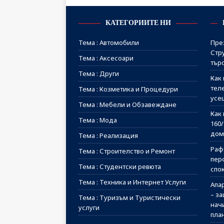
КАТЕГОРИИТЕ НИ
Тема : Автомобили
Пре
Стр
Тема : Аксесоари
тър
Тема : Други
Как 
тел
Тема : Козметика и Процедури
усе
Тема : Мебели и Обзавеждане
Как 
Тема : Мода
160
дом
Тема : Реализация
Рафт
Тема : Строителство и Ремонт
пер
Тема : Студентски ревюта
спо
Тема : Техника и Интернет Услуги
Апа
– з
Тема : Туризъм и Туристически
начи
услуги
пла